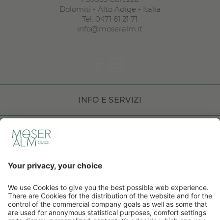
Dolomiti
-
Alto Adige
-
Italia
Tel.
0471 61 21 71
info@moseralm.it
INFO E SERVIZI
DOLOMITI HOTELS
DE
IT
EN