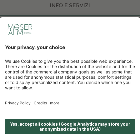
INFO E SERVIZI
DOLOMITI HOTELS
DE
IT
EN
©
2026
Hotel Moseralm
. CIN: IT021058A1KH65HZOI
Credits
Sitemap
Informativa privacy
Dichiarazione di accessibilità
Impostazioni cookie
produced by