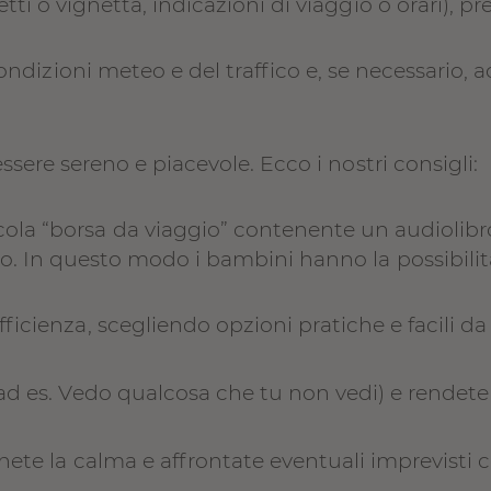
tti o vignetta, indicazioni di viaggio o orari), p
condizioni meteo e del traffico e, se necessario, a
ssere sereno e piacevole. Ecco i nostri consigli:
ola “borsa da viaggio” contenente un audiolibr
o. In questo modo i bambini hanno la possibilità 
ficienza, scegliendo opzioni pratiche e facili 
(ad es. Vedo qualcosa che tu non vedi) e rende
nete la calma e affrontate eventuali imprevisti 