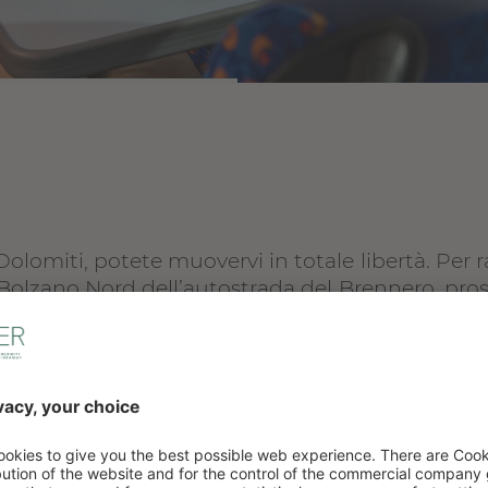
Dolomiti, potete muovervi in totale libertà. Per 
a Bolzano Nord dell’autostrada del Brennero, pro
di Carezza, svoltare a sinistra per il Moseralm. In
o il Passo di Costalunga. Tutte le strade sono pe
vengono sgomberate rapidamente.
 un posto auto in
garage
e ricaricare la vostra aut
 Da qui avete piena libertà di esplorare le Dolom
zie all’
Alto Adige Guest Pass
, infatti, potete uti
 evitando anche di perdere tempo per trovare p