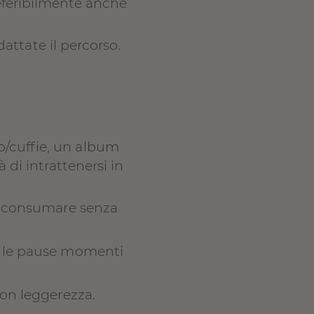
referibilmente anche
dattate il percorso.
o/cuffie, un album
di intrattenersi in
da consumare senza
te le pause momenti
con leggerezza.