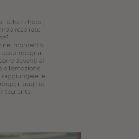
 letto in hotel,
ando respirate
gne?
ma: nel momento
, vi accompagna
corre davanti ai
do e l’emozione
i raggiungere le
dige, il tragitto
 integrante