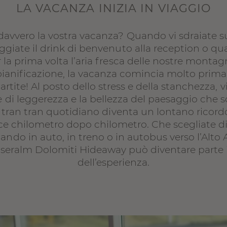
LA VACANZA INIZIA IN VIAGGIO
avvero la vostra vacanza? Quando vi sdraiate sul
giate il drink di benvenuto alla reception o qu
 la prima volta l’aria fresca delle nostre monta
pianificazione, la vacanza comincia molto pri
partite! Al posto dello stress e della stanchezza
di leggerezza e la bellezza del paesaggio che s
Il tran tran quotidiano diventa un lontano ricor
sce chilometro dopo chilometro. Che scegliate d
ndo in auto, in treno o in autobus verso l’Alto A
oseralm Dolomiti Hideaway può diventare parte
dell’esperienza.