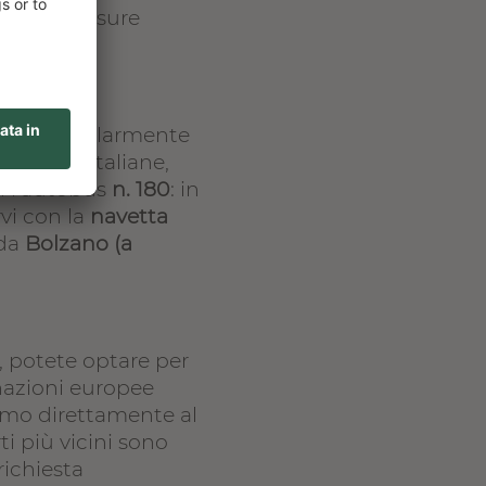
ntuali chiusure
e e particolarmente
izzere e italiane,
n l’autobus
n. 180
: in
vi con la
navetta
da
Bolzano (a
a, potete optare per
nazioni europee
iamo direttamente al
i più vicini sono
ichiesta