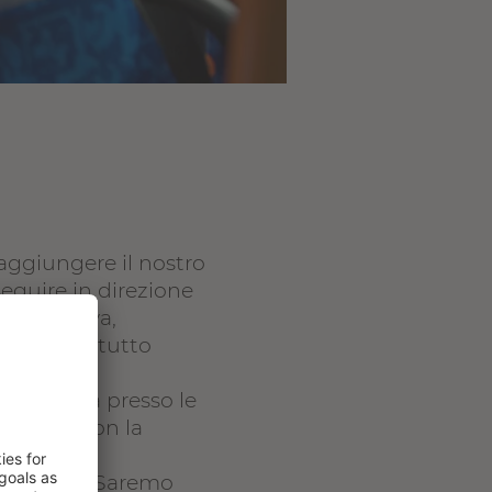
raggiungere il nostro
seguire in direzione
 alternativa,
rcorribili tutto
o elettrica presso le
iti, sia con la
lizzare
archeggio. Saremo