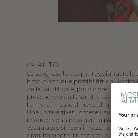
IN AUTO
Se scegliete l’auto per raggiungere le 
hotel avete
due possibilità
: dall’uscit
della Val d’Ega e, poco dopo il cartello 
provenendo dalla Val di Fassa attravers
l’anno e, in caso di neve, di norma 
Una volta arrivati, potete usufruire di
nostre colonnine (servizi a pagamento).
vostra auto sia con i mezzi pubblici. Gra
gratuitamente il trasporto pubblico,