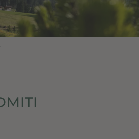
s
OMITI