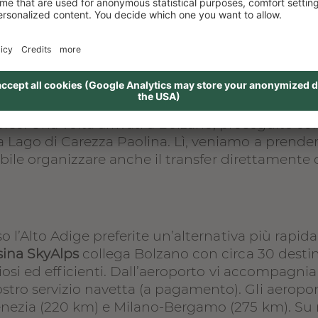
utili, ad esempio su zone a traffico limitato o eve
l’Alto Adige è una scelta conveniente, sostenibil
nti offerti dalle ferrovie tedesche, austriache, sv
so. Una volta arrivati a Bolzano, proseguite co
 Lago di Carezza Paolina. Lì, veniamo a prender
sibile organizzare anche il transfer direttamente 
o l’Alto Adige preferite un’alternativa più rapid
ina SkyAlps
collega Bolzano con circa 30 desti
nziosi ed efficienti. Dall’aeroporto vi accompagn
ro servizio navetta (a pagamento). Gli aeroport
enezia (220 km) e Milano-Bergamo (275 km). Su r