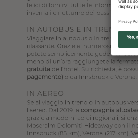
felici di fornirvi tutte le informazioni 
invernali e notturne dei passi.
IN AUTOBUS E IN TRENO
Viaggiare in autobus o in treno verso 
rilassante. Grazie ai numerosi collegame
potete semplicemente godervi il percor
meno di un’ora raggiungete la fermata
gratuita
dell’hotel. Su richiesta, è pos
pagamento)
o da Innsbruck e Verona.
IN AEREO
Se al viaggio in treno o in autobus vers
l’aereo. Dal 2019 la
compagnia altoates
grazie a moderni aerei regionali, sile
Moseralm Dolomiti Hideaway con il nost
Innsbruck (85 km), Verona (217 km), V