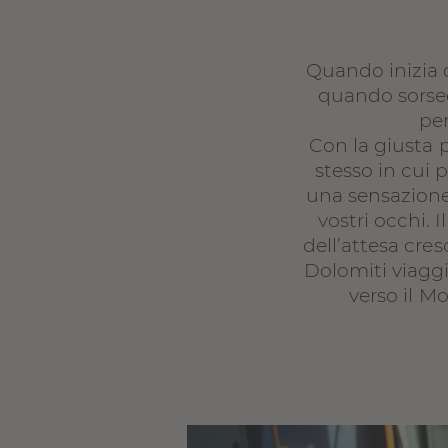
Quando inizia d
quando sorseg
per
Con la giusta 
stesso in cui 
una sensazione 
vostri occhi. 
dell’attesa cre
Dolomiti viaggia
verso il M