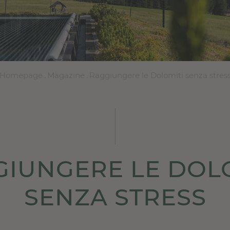
Homepage
.
Magazine
.
Raggiungere le Dolomiti senza stres
IUNGERE LE DOL
SENZA STRESS