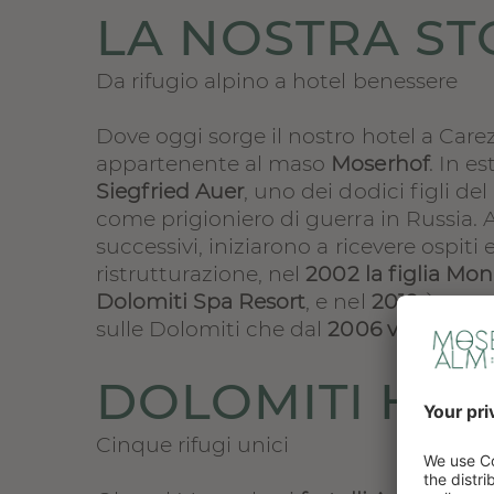
LA NOSTRA ST
Da rifugio alpino a hotel benessere
Dove oggi sorge il nostro hotel a Car
appartenente al maso
Moserhof
. In e
Siegfried Auer
, uno dei dodici figli d
come prigioniero di guerra in Russia. A
successivi, iniziarono a ricevere ospiti
ristrutturazione, nel
2002 la figlia Mon
Dolomiti Spa Resort
, e nel
2019
è passa
sulle Dolomiti che dal
2006 vanta 4 ste
DOLOMITI HO
Cinque rifugi unici