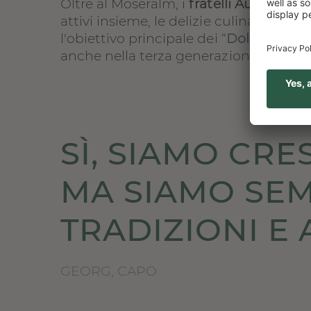
Oltre al Moseralm, i
fratelli Auer
gestis
attivi insieme, le delizie culinarie, il
l'obiettivo principale dei “
Dolomiti Hot
anche nella terza generazione.
SÌ, SIAMO CRES
MA SIAMO SEM
TRADIZIONI E 
GEORG, CAPO