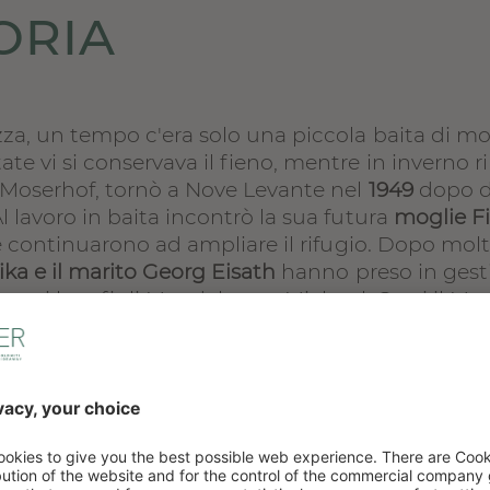
ORIA
ezza, un tempo c'era solo una piccola baita di 
state vi si conservava il fieno, mentre in inverno
el Moserhof, tornò a Nove Levante nel
1949
dopo di
l lavoro in baita incontrò la sua futura
moglie F
 e continuarono ad ampliare il rifugio. Dopo molti
ika e il marito Georg Eisath
hanno preso in gest
to ai loro figli Magdalena e Michael. Oggi il Mos
lle
, non lascia nulla a desiderare.
TELS