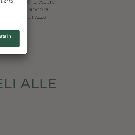
 altoatesine
. L'essere
 ospiti sono ancora
 e Passo Carezza,
LI ALLE