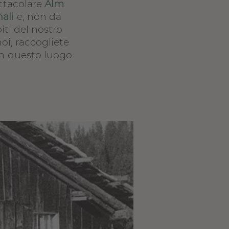
ettacolare
Alm
ali
e, non da
iti del nostro
oi, raccogliete
in questo luogo