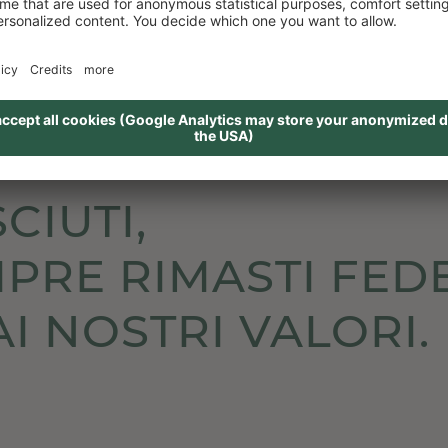
cono altri
quattro hotel a 4 stelle nelle Dolomiti
 benessere naturale e il contatto personale con gli
els
” Alpenrose, Marica, Moseralm, Oberlehenhof
CIUTI,
PRE RIMASTI FEDE
AI NOSTRI VALORI.