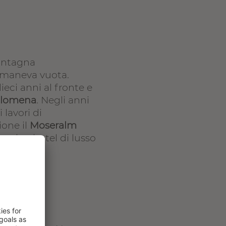
montagna
 rimaneva vuota.
eci anni al fronte e
ilomena
. Negli anni
 lavori di
ione il
Moseralm
eralm, hotel di lusso