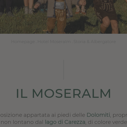
Homepage
.
Hotel Moseralm
.
Storia & Albergatore
IL MOSERALM
posizione appartata ai piedi delle
Dolomiti
, prop
 non lontano dal
lago di Carezza
, di colore verd