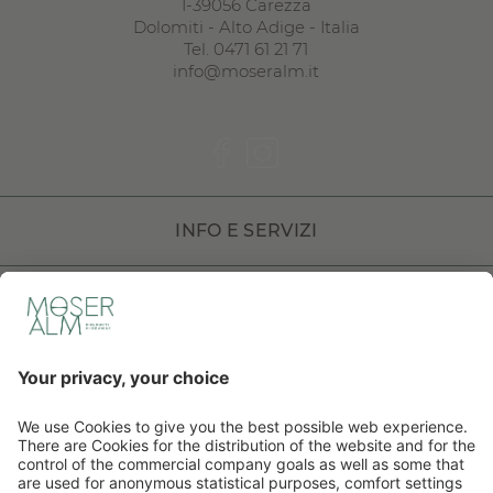
I
-
39056
Carezza
Dolomiti
-
Alto Adige
-
Italia
Tel. 0471 61 21 71
info@moseralm.it
INFO E SERVIZI
DOLOMITI HOTELS