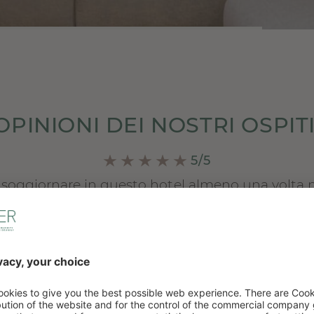
OPINIONI DEI NOSTRI OSPITI
5/5
soggiornare in questo hotel almeno una volta ne
iente albergo di montagna a conduzione familiar
io sublime. L’hotel è moderno e accogliente. Il 
le. Ci si sente subito a proprio agio fin dall’arri
re piatti eccezionali. Buon rapporto qualità-pre
ROSEMARIE, HOLIDAYCHECK