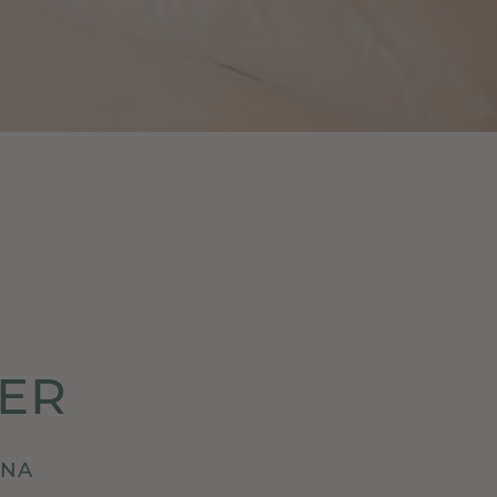
NER
ONA