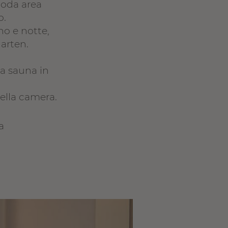
moda area
o.
no e notte,
arten.
la sauna in
ella camera.
a