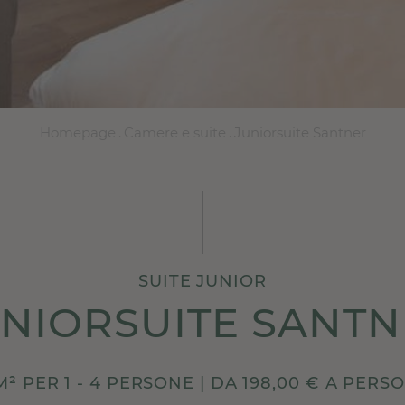
Homepage
.
Camere e suite
.
Juniorsuite Santner
SUITE JUNIOR
NIORSUITE SANT
M² PER 1 - 4 PERSONE | DA 198,00 € A PERS