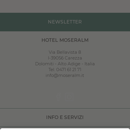
NEWSLETTER
HOTEL MOSERALM
Via Bellavista 8
I
-
39056
Carezza
Dolomiti
-
Alto Adige
-
Italia
Tel. 0471 61 21 71
info@moseralm.it
INFO E SERVIZI