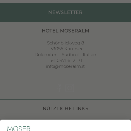
NEWSLETTER
HOTEL MOSERALM
Schönblickweg 8
I
-
39056
Karersee
Dolomiten
-
Südtirol
-
Italien
Tel. 0471 61 21 71
info@moseralm.it
NÜTZLICHE LINKS
DOLOMITI HOTELS