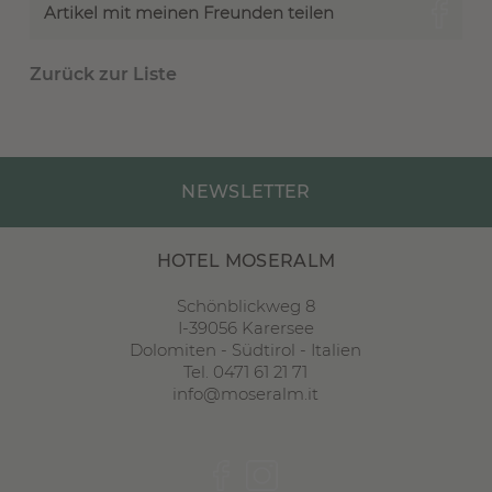
Artikel mit meinen Freunden teilen
Zurück zur Liste
NEWSLETTER
HOTEL MOSERALM
Schönblickweg 8
I
-
39056
Karersee
Dolomiten
-
Südtirol
-
Italien
Tel. 0471 61 21 71
info@moseralm.it