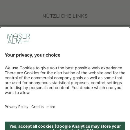
NÜTZLICHE LINKS
DOLOMITI HOTELS
DE
IT
EN
©
2026
Hotel Moseralm
. CIN: IT021058A1KH65HZOI
Impressum
Sitemap
Datenschutzerklärung
Barrierefreiheitserklärung
Cookie-Einstellungen
produced by