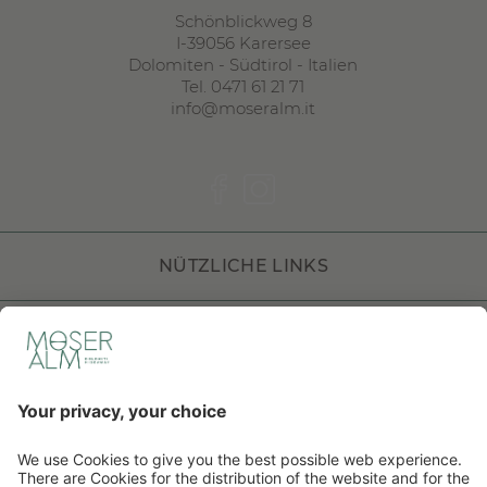
Schönblickweg 8
I
-
39056
Karersee
Dolomiten
-
Südtirol
-
Italien
Tel.
0471 61 21 71
info@moseralm.it
NÜTZLICHE LINKS
DOLOMITI HOTELS