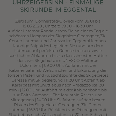
UHRZEIGERSINN - EINMALIGE
SKIRUNDE IM EGGENTAL
Zeitraum: Donnerstag/Giovedì vom 09.01 bis
19.03.2020 , Uhrzeit: 09:00 – 16:30 Uhr
Auf der Latemar Ronda lernen Sie an einem Tag die
schönsten Hotspots der Skigebiete Obereggen/Ski
Center Latemar und Carezza im Eggental kennen.
Kundige Skiguides begleiten Sie rund um dem
Latemar auf perfekten Genussstrecken sowie
sportlichen Abfahrten bis zu den schönsten Hütten
der zwei Skigebiete im UNESCO Welterbe
Dolomiten. | 09.00 Uhr: Auffahrt mit der
Kabinenbahn ab Welschnofen und Erkundung der
tollsten Pisten und Aussichtspunkte des Skigebietes
Carezza mit Skibegleitung | 11.30 Uhr: Abfahrt ab
Karerpass mit Shuttlebus nach Predazzo (ca. 30
min.) | 12.00 Uhr: Auffahrt mit der Kabinenbahn bis
zur Baita Gardonè – The Mountain Riviera und
Mittagessen | 14.00 Uhr: Skifahren auf den besten
Pisten des Skigebietes Obereggen/Ski Center
Latemar | 16.30 Uhr: Rückfahrt von Obereggen mit
Shuttlebus nach Welschnofen (ca. 20 min. Fahrzeit)