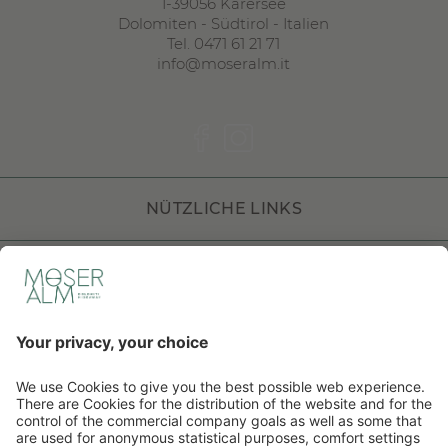
I
-
39056
Karersee
Dolomiten
-
Südtirol
-
Italien
Tel.
0471 61 21 71
info@moseralm.it
NÜTZLICHE LINKS
DOLOMITI HOTELS