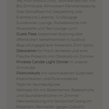
Sky Pool (Adults Only), Saunalandschaft mit
Bio Zirmstube, Almwiesen Panoramasauna,
Sole Dampfbad mit Salzpeeling und
Eventsauna Latemar, Großzügige
Sundowner Lounge, Ruhebereiche mit
Feuerstelle und Tee-Lounge u.v.m.
Guest Pass:
kostenlose Nutzung aller
öffentlichen Verkehrsmittel in Südtirol
Begrüßungsgetränk Moseralm Zirm Spritz
Dekoration
für frisch Verliebte und eine
Flasche Prosecco mit Obstkorb im Zimmer
Privates Candle Light Dinner
in unserer
Zirmstube
Picknickkorb
mit verschiedenen Südtiroler
Köstlichkeiten und Picknickdecke
Tägliche Saunaaufgüsse
Wellness-Kit mit Bademantel, Badeschuhe
und Saunahandtücher im Zimmer
Weinverkostung mit Seniorchef Georg im
Moseralm Weinkeller (gegen Gebühr)