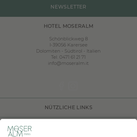
NEWSLETTER
HOTEL MOSERALM
Schönblickweg 8
I
-
39056
Karersee
Dolomiten
-
Südtirol
-
Italien
Tel. 0471 61 21 71
info@moseralm.it
NÜTZLICHE LINKS
DOLOMITI HOTELS