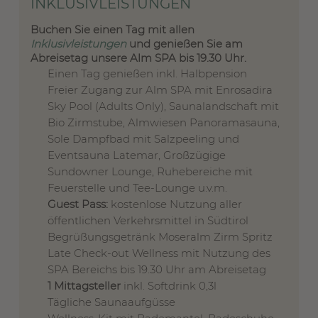
INKLUSIVLEISTUNGEN
Buchen Sie einen Tag mit allen
Inklusivleistungen
und genießen Sie am
Abreisetag unsere Alm SPA bis 19.30 Uhr.
Einen Tag genießen inkl. Halbpension
Freier Zugang zur Alm SPA mit Enrosadira
Sky Pool (Adults Only), Saunalandschaft mit
Bio Zirmstube, Almwiesen Panoramasauna,
Sole Dampfbad mit Salzpeeling und
Eventsauna Latemar, Großzügige
Sundowner Lounge, Ruhebereiche mit
Feuerstelle und Tee-Lounge u.v.m.
Guest Pass:
kostenlose Nutzung aller
öffentlichen Verkehrsmittel in Südtirol
Begrüßungsgetränk Moseralm Zirm Spritz
Late Check-out Wellness mit Nutzung des
SPA Bereichs bis 19.30 Uhr am Abreisetag
1 Mittagsteller
inkl. Softdrink 0,3l
Tägliche Saunaaufgüsse