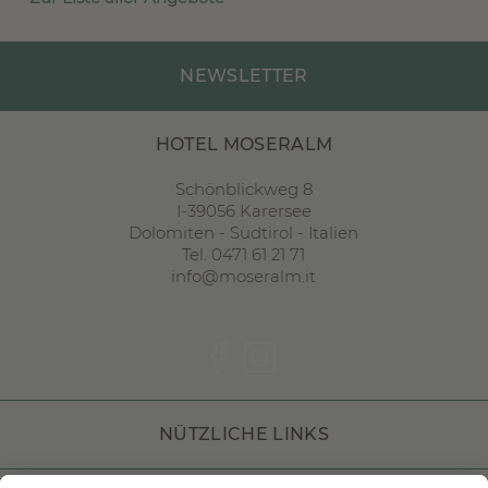
NEWSLETTER
HOTEL MOSERALM
Schönblickweg 8
I
-
39056
Karersee
Dolomiten
-
Südtirol
-
Italien
Tel. 0471 61 21 71
info@moseralm.it
NÜTZLICHE LINKS